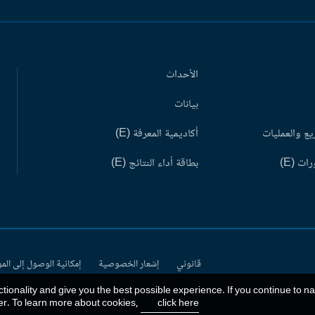
الأحداث
بيانات
ع والعمليات
أكاديمية المعرفة (E)
ات (E)
بطاقة أداء النتائج (E)
قانوني
إشعار الخصوصية
إمكانية الوصول إلى الم
ctionality and give you the best possible experience. If you continue to n
er. To learn more about cookies,
click here