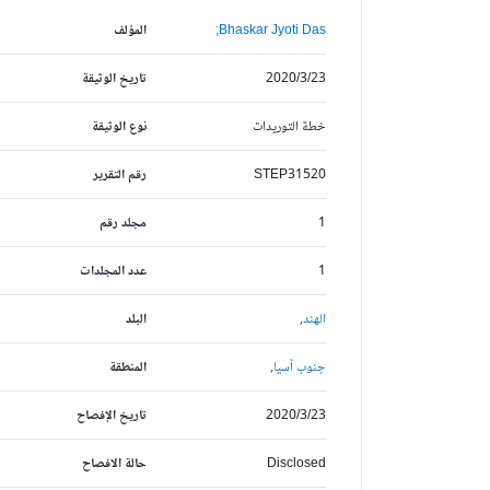
Bhaskar Jyoti Das;
المؤلف
2020/3/23
تاريخ الوثيقة
خطة التوريدات
نوع الوثيقة
STEP31520
رقم التقرير
1
مجلد رقم
1
عدد المجلدات
الهند,
البلد
جنوب آسيا,
المنطقة
2020/3/23
تاريخ الإفصاح
Disclosed
حالة الافصاح