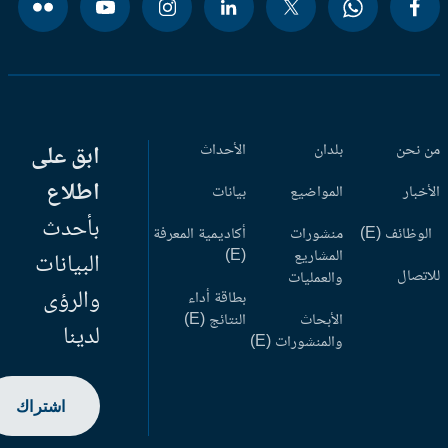
 نحن
بلدان
الأحداث
ابق على
اطلاع
أخبار
المواضيع
بيانات
بأحدث
وظائف (E)
منشورات
أكاديمية المعرفة
المشاريع
(E)
البيانات
اتصال
والعمليات
والرؤى
بطاقة أداء
الأبحاث
النتائج (E)
لدينا
والمنشورات (E)
اشتراك