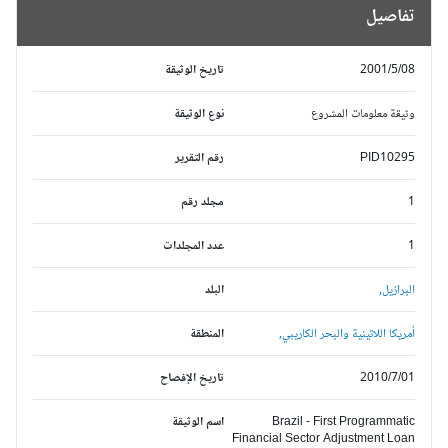
تفاصيل
2001/5/08
تاريخ الوثيقة
وثيقة معلومات المشروع
نوع الوثيقة
PID10295
رقم التقرير
1
مجلد رقم
1
عدد المجلدات
البرازيل,
البلد
أمريكا اللاتينية والبحر الكاريبي,
المنطقة
2010/7/01
تاريخ الإفصاح
Brazil - First Programmatic
اسم الوثيقة
Financial Sector Adjustment Loan