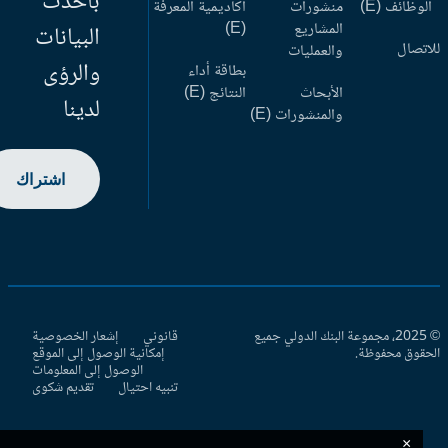
بأحدث
وظائف (E)
منشورات
أكاديمية المعرفة
المشاريع
(E)
البيانات
اتصال
والعمليات
والرؤى
بطاقة أداء
الأبحاث
النتائج (E)
لدينا
والمنشورات (E)
اشتراك
© 2025، مجموعة البنك الدولي جميع
قانوني
إشعار الخصوصية
حقوق محفوظة.
إمكانية الوصول إلى الموقع
الوصول إلى المعلومات
تنبيه احتيال
تقديم شكوى
×