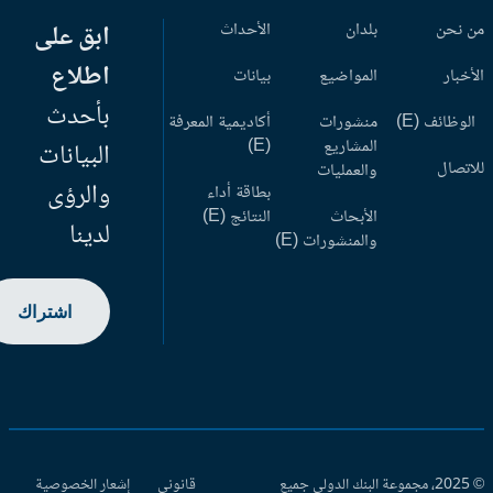
 نحن
بلدان
الأحداث
ابق على
اطلاع
أخبار
المواضيع
بيانات
بأحدث
وظائف (E)
منشورات
أكاديمية المعرفة
المشاريع
(E)
البيانات
اتصال
والعمليات
والرؤى
بطاقة أداء
الأبحاث
النتائج (E)
لدينا
والمنشورات (E)
اشتراك
© 2025، مجموعة البنك الدولي جميع
قانوني
إشعار الخصوصية