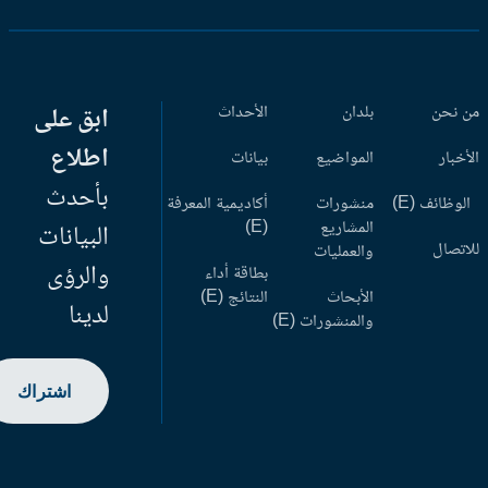
 نحن
بلدان
الأحداث
ابق على
اطلاع
أخبار
المواضيع
بيانات
بأحدث
وظائف (E)
منشورات
أكاديمية المعرفة
المشاريع
(E)
البيانات
اتصال
والعمليات
والرؤى
بطاقة أداء
الأبحاث
النتائج (E)
لدينا
والمنشورات (E)
اشتراك