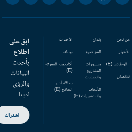
 نحن
بلدان
الأحداث
ابق على
اطلاع
أخبار
المواضيع
بيانات
بأحدث
وظائف (E)
منشورات
أكاديمية المعرفة
المشاريع
(E)
البيانات
اتصال
والعمليات
والرؤى
بطاقة أداء
الأبحاث
النتائج (E)
لدينا
والمنشورات (E)
اشتراك