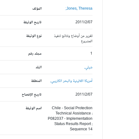
Jones, Theresa;
المؤلف
2011/2/07
تاريخ الوثيقة
تقرير عن أوضاع ونتائج تنفيذ
نوع الوثيقة
المشروع
1
مجلد رقم
شيلي,
البلد
أمريكا اللاتينية والبحر الكاريبي,
المنطقة
2011/2/07
تاريخ الإفصاح
Chile - Social Protection
اسم الوثيقة
Technical Assistance :
P082037 - Implementation
Status Results Report :
Sequence 14