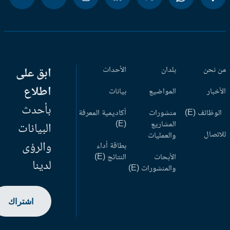
 نحن
بلدان
الأحداث
ابق على
اطلاع
أخبار
المواضيع
بيانات
بأحدث
وظائف (E)
منشورات
أكاديمية المعرفة
المشاريع
(E)
البيانات
اتصال
والعمليات
والرؤى
بطاقة أداء
الأبحاث
النتائج (E)
لدينا
والمنشورات (E)
اشتراك