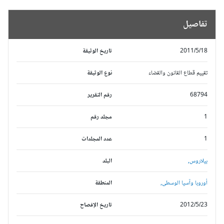
تفاصيل
2011/5/18
تاريخ الوثيقة
تقييم قطاع القانون والقضاء
نوع الوثيقة
68794
رقم التقرير
1
مجلد رقم
1
عدد المجلدات
بيلاروس,
البلد
أوروبا وآسيا الوسطى,
المنطقة
2012/5/23
تاريخ الإفصاح