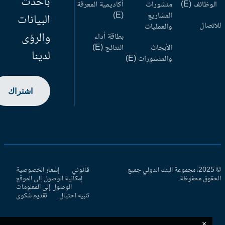
بأحدث
وظائف (E)
منشورات
أكاديمية المعرفة
المشاريع
(E)
البيانات
اتصال
والعمليات
والرؤى
بطاقة أداء
الأبحاث
النتائج (E)
لدينا
والمنشورات (E)
اشتراك
© 2025، مجموعة البنك الدولي جميع
قانوني
إشعار الخصوصية
حقوق محفوظة.
إمكانية الوصول إلى الموقع
الوصول إلى المعلومات
تنبيه احتيال
تقديم شكوى
×