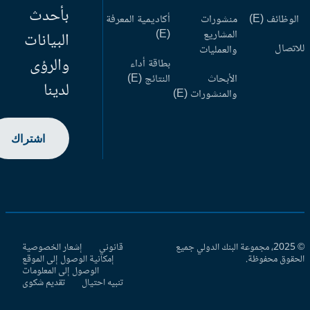
بأحدث
وظائف (E)
منشورات
أكاديمية المعرفة
المشاريع
(E)
البيانات
اتصال
والعمليات
والرؤى
بطاقة أداء
الأبحاث
النتائج (E)
لدينا
والمنشورات (E)
اشتراك
© 2025، مجموعة البنك الدولي جميع
قانوني
إشعار الخصوصية
حقوق محفوظة.
إمكانية الوصول إلى الموقع
الوصول إلى المعلومات
تنبيه احتيال
تقديم شكوى