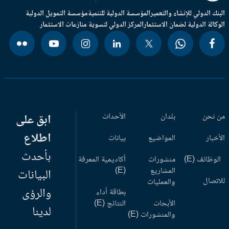
بنك الدولي للإنشاء والتعمير
المؤسسة الدولية للتنمية
مؤسسة التمويل الدولية
وكالة الدولية لضمان الاستثمار
المركز الدولي لتسوية منازعات الاستثمار
 نحن
بلدان
الأحداث
ابق على
اطلاع
أخبار
المواضيع
بيانات
بأحدث
وظائف (E)
منشورات
أكاديمية المعرفة
المشاريع
(E)
البيانات
اتصال
والعمليات
والرؤى
بطاقة أداء
الأبحاث
النتائج (E)
لدينا
والمنشورات (E)