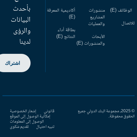
بأحدث
وظائف (E)
منشورات
أكاديمية المعرفة
المشاريع
(E)
البيانات
اتصال
والعمليات
والرؤى
بطاقة أداء
الأبحاث
النتائج (E)
لدينا
والمنشورات (E)
اشتراك
© 2025، مجموعة البنك الدولي جميع
قانوني
إشعار الخصوصية
حقوق محفوظة.
إمكانية الوصول إلى الموقع
الوصول إلى المعلومات
تنبيه احتيال
تقديم شكوى