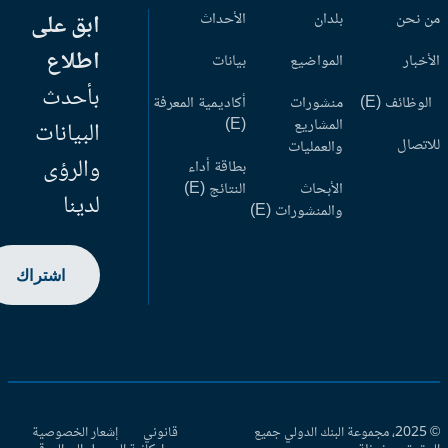
 نحن
بلدان
الأحداث
ابق على
اطلاع
أخبار
المواضيع
بيانات
بأحدث
وظائف (E)
منشورات
أكاديمية المعرفة
المشاريع
(E)
البيانات
اتصال
والعمليات
والرؤى
بطاقة أداء
الأبحاث
النتائج (E)
لدينا
والمنشورات (E)
اشتراك
© 2025، مجموعة البنك الدولي جميع
قانوني
إشعار الخصوصية