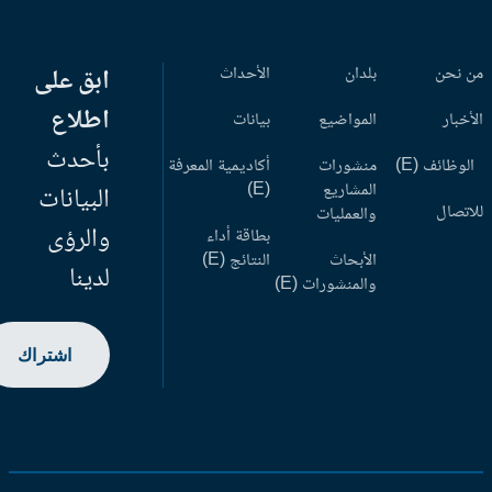
 نحن
بلدان
الأحداث
ابق على
اطلاع
أخبار
المواضيع
بيانات
بأحدث
وظائف (E)
منشورات
أكاديمية المعرفة
المشاريع
(E)
البيانات
اتصال
والعمليات
والرؤى
بطاقة أداء
الأبحاث
النتائج (E)
لدينا
والمنشورات (E)
اشتراك