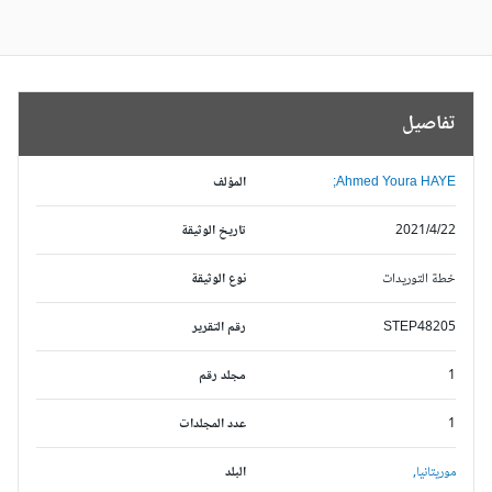
تفاصيل
Ahmed Youra HAYE;
المؤلف
2021/4/22
تاريخ الوثيقة
خطة التوريدات
نوع الوثيقة
STEP48205
رقم التقرير
1
مجلد رقم
1
عدد المجلدات
موريتانيا,
البلد