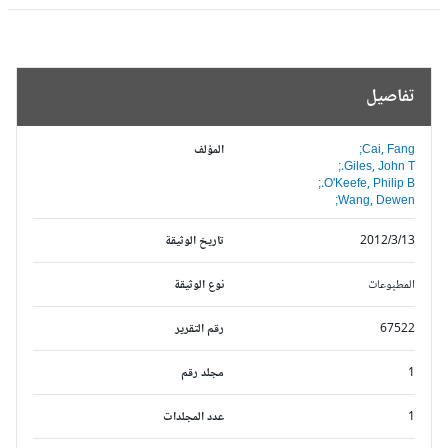
تفاصيل
Cai, Fang;
المؤلف
Giles, John T.;
O'Keefe, Philip B.;
Wang, Dewen;
2012/3/13
تاريخ الوثيقة
المطبوعات
نوع الوثيقة
67522
رقم التقرير
1
مجلد رقم
1
عدد المجلدات