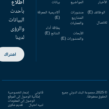
اطلاع
أخبار
المواضيع
بيانات
بأحدث
وظائف (E)
منشورات
أكاديمية المعرفة
المشاريع
(E)
البيانات
اتصال
والعمليات
والرؤى
بطاقة أداء
الأبحاث
النتائج (E)
لدينا
والمنشورات (E)
اشتراك
© 2025، مجموعة البنك الدولي جميع
قانوني
إشعار الخصوصية
حقوق محفوظة.
إمكانية الوصول إلى الموقع
الوصول إلى المعلومات
تنبيه احتيال
تقديم شكوى