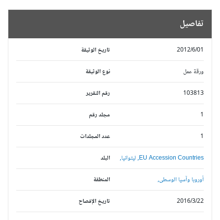
تفاصيل
2012/6/01
تاريخ الوثيقة
ورقة عمل
نوع الوثيقة
103813
رقم التقرير
1
مجلد رقم
1
عدد المجلدات
EU Accession Countries,
ليتوانيا,
البلد
أوروبا وآسيا الوسطى,
المنطقة
2016/3/22
تاريخ الإفصاح