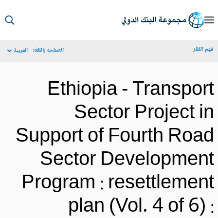
S
Ma
م الفقر
الصفحة باللغة:
العربية
Navigat
Ethiopia - Transpor
Sector Project i
Support of Fourth Roa
Sector Developmen
Program : resettlemen
plan (Vol. 4 of 6) 