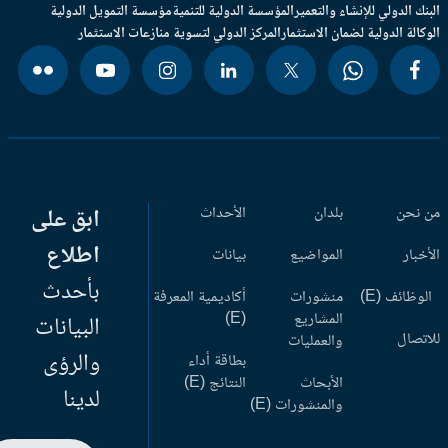
بنك الدولي للإنشاء والتعمير
المؤسسة الدولية للتنمية
مؤسسة التمويل الدولية
وكالة الدولية لضمان الاستثمار
المركز الدولي لتسوية منازعات الاستثمار
 نحن
بلدان
الأحداث
ابق على
اطلاع
أخبار
المواضيع
بيانات
بأحدث
وظائف (E)
منشورات
أكاديمية المعرفة
المشاريع
(E)
البيانات
اتصال
والعمليات
والرؤى
بطاقة أداء
الأبحاث
النتائج (E)
لدينا
والمنشورات (E)