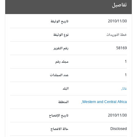
تفاصيل
2010/11/30
تاريخ الوثيقة
خطة التوريدات
نوع الوثيقة
58169
رقم التقرير
1
مجلد رقم
1
عدد المجلدات
غانا,
البلد
Western and Central Africa,
المنطقة
2010/11/30
تاريخ الإفصاح
Disclosed
حالة الافصاح