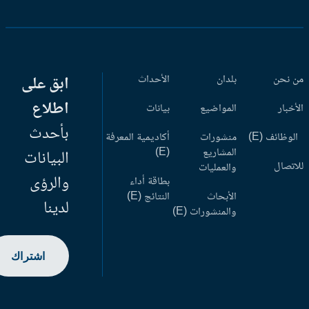
 نحن
بلدان
الأحداث
ابق على
اطلاع
أخبار
المواضيع
بيانات
بأحدث
وظائف (E)
منشورات
أكاديمية المعرفة
المشاريع
(E)
البيانات
اتصال
والعمليات
والرؤى
بطاقة أداء
الأبحاث
النتائج (E)
لدينا
والمنشورات (E)
اشتراك