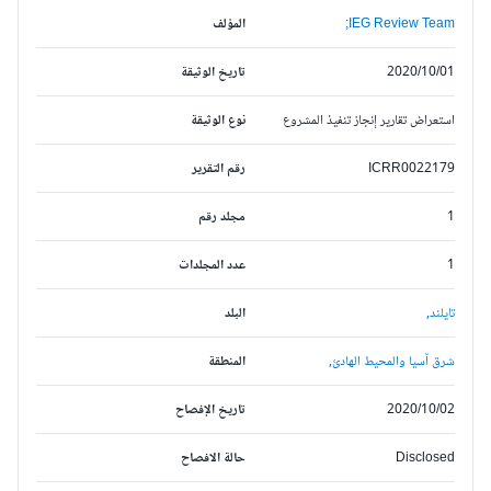
IEG Review Team;
المؤلف
2020/10/01
تاريخ الوثيقة
استعراض تقارير إنجاز تنفيذ المشروع
نوع الوثيقة
ICRR0022179
رقم التقرير
1
مجلد رقم
1
عدد المجلدات
تايلند,
البلد
شرق آسيا والمحيط الهادئ,
المنطقة
2020/10/02
تاريخ الإفصاح
Disclosed
حالة الافصاح