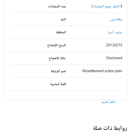
3
(انظر جميع المجلدات)
عدد المجلدات
بنغلاديش,
البلد
جنوب آسيا,
المنطقة
2013/2/15
تاريخ الإفصاح
Disclosed
حالة الافصاح
Resettlement action plan
اسم الوثيقة
كلمة أساسية
انظر المزيد
وابط ذات صلة