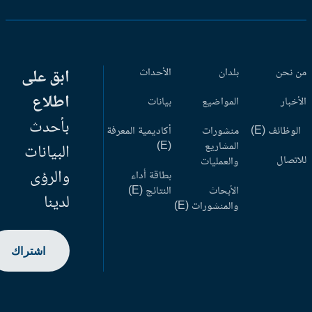
 نحن
بلدان
الأحداث
ابق على
اطلاع
أخبار
المواضيع
بيانات
بأحدث
وظائف (E)
منشورات
أكاديمية المعرفة
المشاريع
(E)
البيانات
اتصال
والعمليات
والرؤى
بطاقة أداء
الأبحاث
النتائج (E)
لدينا
والمنشورات (E)
اشتراك