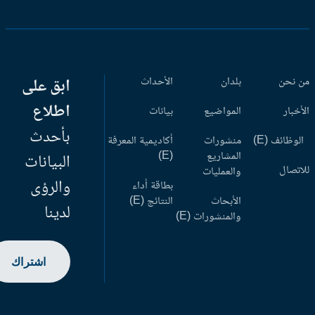
 نحن
بلدان
الأحداث
ابق على
اطلاع
أخبار
المواضيع
بيانات
بأحدث
وظائف (E)
منشورات
أكاديمية المعرفة
المشاريع
(E)
البيانات
اتصال
والعمليات
والرؤى
بطاقة أداء
الأبحاث
النتائج (E)
لدينا
والمنشورات (E)
اشتراك