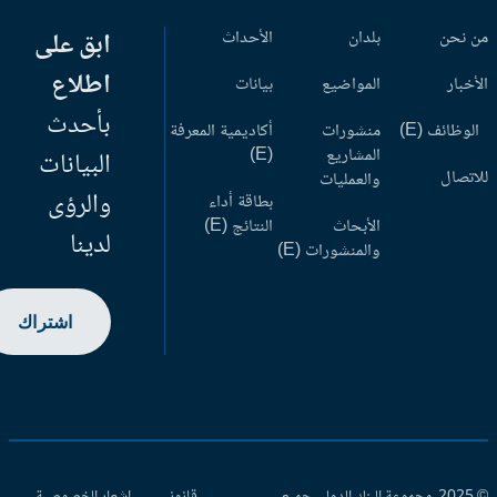
 نحن
بلدان
الأحداث
ابق على
اطلاع
أخبار
المواضيع
بيانات
بأحدث
وظائف (E)
منشورات
أكاديمية المعرفة
المشاريع
(E)
البيانات
اتصال
والعمليات
والرؤى
بطاقة أداء
الأبحاث
النتائج (E)
لدينا
والمنشورات (E)
اشتراك