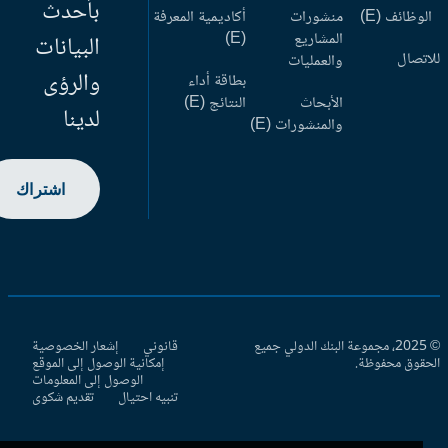
بأحدث
وظائف (E)
منشورات
أكاديمية المعرفة
المشاريع
(E)
البيانات
اتصال
والعمليات
والرؤى
بطاقة أداء
الأبحاث
النتائج (E)
لدينا
والمنشورات (E)
اشتراك
© 2025، مجموعة البنك الدولي جميع
قانوني
إشعار الخصوصية
حقوق محفوظة.
إمكانية الوصول إلى الموقع
الوصول إلى المعلومات
تنبيه احتيال
تقديم شكوى