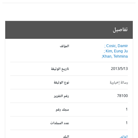
تفاصيل
Cosic, Damir ;
المؤلف
Kim, Eung Ju ;
Khan, Tehmina;
2013/5/13
تاريخ الوثيقة
رسالة إخبارية
نوع الوثيقة
78100
رقم التقرير
1
مجلد رقم
1
عدد المجلدات
العالم,
البلد