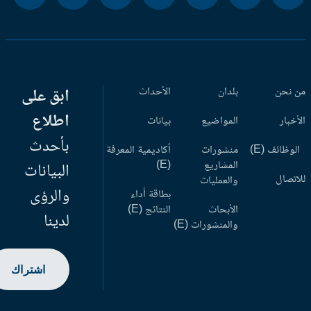
 نحن
بلدان
الأحداث
ابق على
اطلاع
أخبار
المواضيع
بيانات
بأحدث
وظائف (E)
منشورات
أكاديمية المعرفة
المشاريع
(E)
البيانات
اتصال
والعمليات
والرؤى
بطاقة أداء
الأبحاث
النتائج (E)
لدينا
والمنشورات (E)
اشتراك