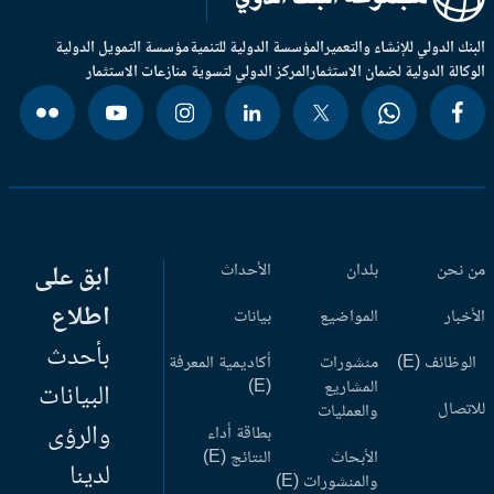
بنك الدولي للإنشاء والتعمير
المؤسسة الدولية للتنمية
مؤسسة التمويل الدولية
وكالة الدولية لضمان الاستثمار
المركز الدولي لتسوية منازعات الاستثمار
 نحن
بلدان
الأحداث
ابق على
اطلاع
أخبار
المواضيع
بيانات
بأحدث
وظائف (E)
منشورات
أكاديمية المعرفة
المشاريع
(E)
البيانات
اتصال
والعمليات
والرؤى
بطاقة أداء
الأبحاث
النتائج (E)
لدينا
والمنشورات (E)