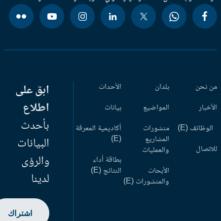
 نحن
بلدان
الأحداث
ابق على
اطلاع
أخبار
المواضيع
بيانات
بأحدث
وظائف (E)
منشورات
أكاديمية المعرفة
المشاريع
(E)
البيانات
اتصال
والعمليات
والرؤى
بطاقة أداء
الأبحاث
النتائج (E)
لدينا
والمنشورات (E)
اشتراك