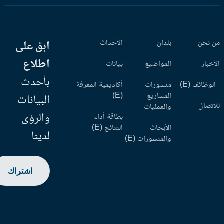
 نحن
بلدان
الأحداث
ابق على
اطلاع
أخبار
المواضيع
بيانات
بأحدث
وظائف (E)
منشورات
أكاديمية المعرفة
المشاريع
(E)
البيانات
اتصال
والعمليات
والرؤى
بطاقة أداء
الأبحاث
النتائج (E)
لدينا
والمنشورات (E)
اشتراك