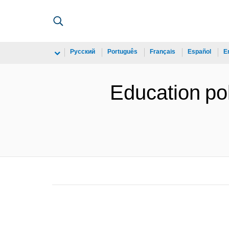
Русский
Português
Français
Español
E
Education pol