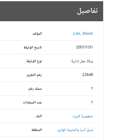
تفاصيل
Lee, Jisoon;
المؤلف
2001/1/31
تاريخ الوثيقة
ورقة عمل إدارية
نوع الوثيقة
22648
رقم التقرير
1
مجلد رقم
1
عدد المجلدات
جمهورية كوريا,
البلد
شرق آسيا والمحيط الهادئ,
المنطقة