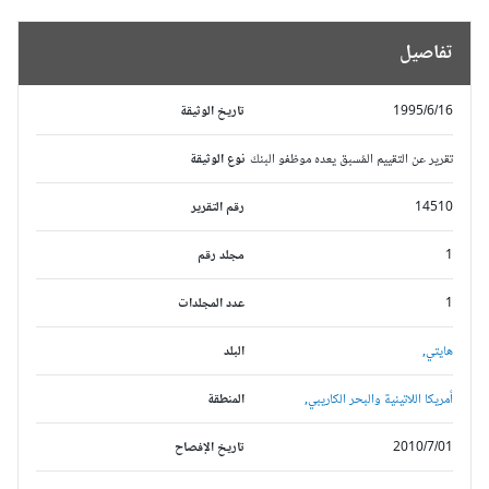
تفاصيل
1995/6/16
تاريخ الوثيقة
تقرير عن التقييم المُسبق يعده موظفو البنك
نوع الوثيقة
14510
رقم التقرير
1
مجلد رقم
1
عدد المجلدات
هايتي,
البلد
أمريكا اللاتينية والبحر الكاريبي,
المنطقة
2010/7/01
تاريخ الإفصاح