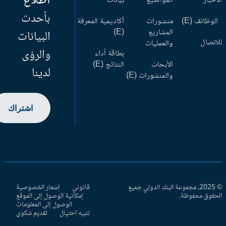
اطلاع
أخبار
المواضيع
بيانات
بأحدث
وظائف (E)
منشورات
أكاديمية المعرفة
المشاريع
(E)
البيانات
اتصال
والعمليات
والرؤى
بطاقة أداء
الأبحاث
النتائج (E)
لدينا
والمنشورات (E)
اشتراك
© 2025، مجموعة البنك الدولي جميع
قانوني
إشعار الخصوصية
حقوق محفوظة.
إمكانية الوصول إلى الموقع
الوصول إلى المعلومات
تنبيه احتيال
تقديم شكوى