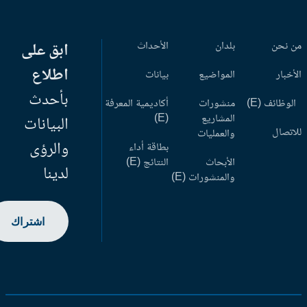
 نحن
بلدان
الأحداث
ابق على
اطلاع
أخبار
المواضيع
بيانات
بأحدث
وظائف (E)
منشورات
أكاديمية المعرفة
المشاريع
(E)
البيانات
اتصال
والعمليات
والرؤى
بطاقة أداء
الأبحاث
النتائج (E)
لدينا
والمنشورات (E)
اشتراك