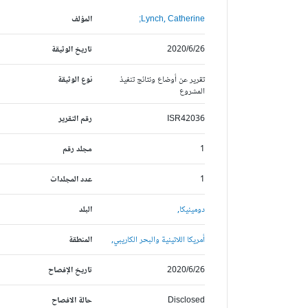
Lynch, Catherine;
المؤلف
2020/6/26
تاريخ الوثيقة
تقرير عن أوضاع ونتائج تنفيذ
نوع الوثيقة
المشروع
ISR42036
رقم التقرير
1
مجلد رقم
1
عدد المجلدات
دومينيكا,
البلد
أمريكا اللاتينية والبحر الكاريبي,
المنطقة
2020/6/26
تاريخ الإفصاح
Disclosed
حالة الافصاح