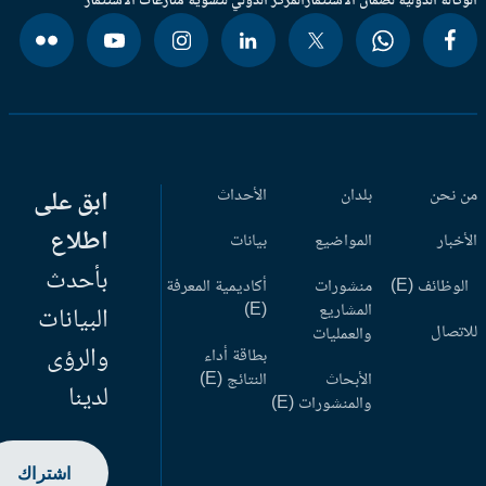
وكالة الدولية لضمان الاستثمار
المركز الدولي لتسوية منازعات الاستثمار
 نحن
بلدان
الأحداث
ابق على
اطلاع
أخبار
المواضيع
بيانات
بأحدث
وظائف (E)
منشورات
أكاديمية المعرفة
المشاريع
(E)
البيانات
اتصال
والعمليات
والرؤى
بطاقة أداء
الأبحاث
النتائج (E)
لدينا
والمنشورات (E)
اشتراك