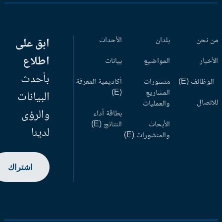
 نحن
بلدان
الأحداث
ابق على
اطلاع
أخبار
المواضيع
بيانات
بأحدث
وظائف (E)
منشورات
أكاديمية المعرفة
المشاريع
(E)
البيانات
اتصال
والعمليات
والرؤى
بطاقة أداء
الأبحاث
النتائج (E)
لدينا
والمنشورات (E)
اشتراك