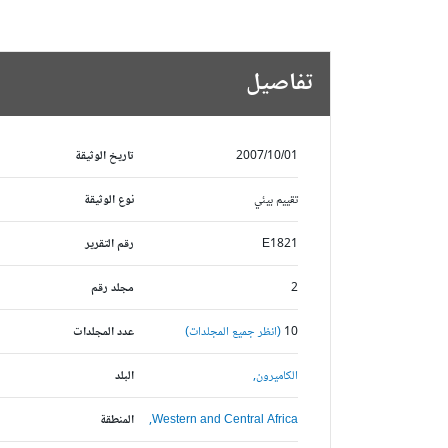
تفاصيل
2007/10/01
تاريخ الوثيقة
تقييم بيئي
نوع الوثيقة
E1821
رقم التقرير
2
مجلد رقم
10
(انظر جميع المجلدات)
عدد المجلدات
الكاميرون,
البلد
Western and Central Africa,
المنطقة