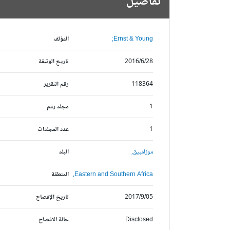
تفاصيل
Ernst & Young;
المؤلف
2016/6/28
تاريخ الوثيقة
118364
رقم التقرير
1
مجلد رقم
1
عدد المجلدات
موزامبيق,
البلد
Eastern and Southern Africa,
المنطقة
2017/9/05
تاريخ الإفصاح
Disclosed
حالة الافصاح