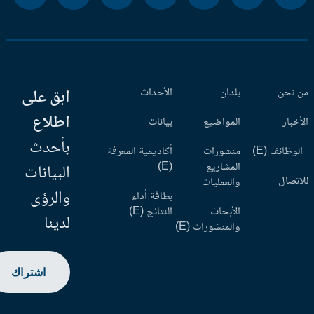
 نحن
بلدان
الأحداث
ابق على
اطلاع
أخبار
المواضيع
بيانات
بأحدث
وظائف (E)
منشورات
أكاديمية المعرفة
المشاريع
(E)
البيانات
اتصال
والعمليات
والرؤى
بطاقة أداء
الأبحاث
النتائج (E)
لدينا
والمنشورات (E)
اشتراك