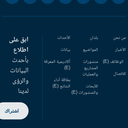
 نحن
بلدان
الأحداث
ابق على
اطلاع
أخبار
المواضيع
بيانات
بأحدث
وظائف (E)
منشورات
أكاديمية المعرفة
المشاريع
(E)
البيانات
اتصال
والعمليات
والرؤى
بطاقة أداء
الأبحاث
النتائج (E)
لدينا
والمنشورات (E)
اشتراك