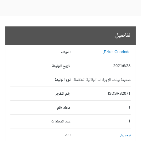
تفاصيل
Ezire, Onoriode;
المؤلف
2021/6/28
تاريخ الوثيقة
صحيفة بيانات الإجراءات الوقائية المتكاملة
نوع الوثيقة
ISDSR32071
رقم التقرير
1
مجلد رقم
1
عدد المجلدات
نيجيريا,
البلد