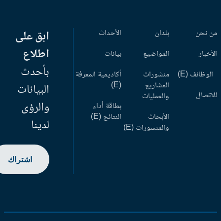
 نحن
بلدان
الأحداث
ابق على
اطلاع
أخبار
المواضيع
بيانات
بأحدث
وظائف (E)
منشورات
أكاديمية المعرفة
المشاريع
(E)
البيانات
اتصال
والعمليات
والرؤى
بطاقة أداء
الأبحاث
النتائج (E)
لدينا
والمنشورات (E)
اشتراك