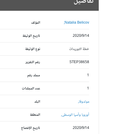
تفاصيل
Natalia Belicov;
المؤلف
2020/9/14
تاريخ الوثيقة
خطة التوريدات
نوع الوثيقة
STEP38658
رقم التقرير
1
مجلد رقم
1
عدد المجلدات
مولدوفا,
البلد
أوروبا وآسيا الوسطى,
المنطقة
2020/9/14
تاريخ الإفصاح