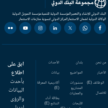
بنك الدولي للإنشاء والتعمير
المؤسسة الدولية للتنمية
مؤسسة التمويل الدولية
وكالة الدولية لضمان الاستثمار
المركز الدولي لتسوية منازعات الاستثمار
 نحن
بلدان
الأحداث
ابق على
اطلاع
أخبار
المواضيع
بيانات
بأحدث
وظائف (E)
منشورات
أكاديمية المعرفة
المشاريع
(E)
البيانات
اتصال
والعمليات
والرؤى
بطاقة أداء
الأبحاث
النتائج (E)
لدينا