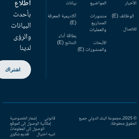
اطلاع
أخبار
المواضيع
بيانات
بأحدث
وظائف (E)
منشورات
أكاديمية المعرفة
المشاريع
(E)
البيانات
اتصال
والعمليات
والرؤى
بطاقة أداء
الأبحاث
النتائج (E)
لدينا
والمنشورات (E)
اشتراك
© 2025، مجموعة البنك الدولي جميع
قانوني
إشعار الخصوصية
حقوق محفوظة.
إمكانية الوصول إلى الموقع
الوصول إلى المعلومات
تنبيه احتيال
تقديم شكوى