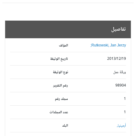
تفاصيل
Rutkowski, Jan Jerzy;
المؤلف
2013/12/19
تاريخ الوثيقة
ورقة عمل
نوع الوثيقة
98904
رقم التقرير
1
مجلد رقم
1
عدد المجلدات
أرمينيا,
البلد