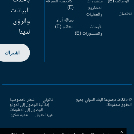
وظائف (E)
منشورات
أكاديمية المعرفة
المشاريع
(E)
البيانات
اتصال
والعمليات
والرؤى
بطاقة أداء
الأبحاث
النتائج (E)
لدينا
والمنشورات (E)
اشتراك
© 2025، مجموعة البنك الدولي جميع
قانوني
إشعار الخصوصية
حقوق محفوظة.
إمكانية الوصول إلى الموقع
الوصول إلى المعلومات
تنبيه احتيال
تقديم شكوى
×