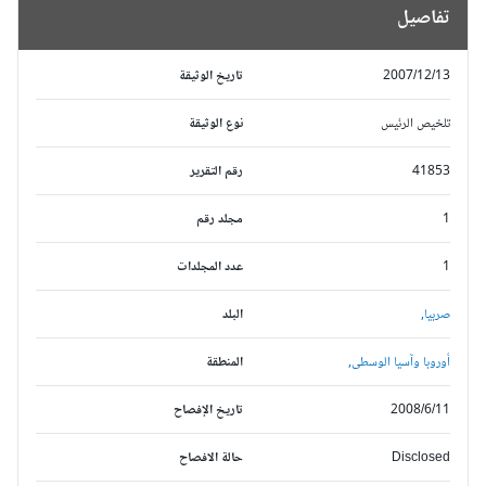
تفاصيل
2007/12/13
تاريخ الوثيقة
تلخيص الرئيس
نوع الوثيقة
41853
رقم التقرير
1
مجلد رقم
1
عدد المجلدات
صربيا,
البلد
أوروبا وآسيا الوسطى,
المنطقة
2008/6/11
تاريخ الإفصاح
Disclosed
حالة الافصاح