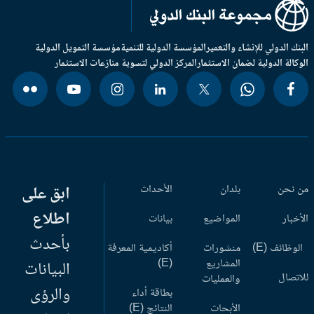
بنك الدولي للإنشاء والتعمير
المؤسسة الدولية للتنمية
مؤسسة التمويل الدولية
وكالة الدولية لضمان الاستثمار
المركز الدولي لتسوية منازعات الاستثمار
 نحن
بلدان
الأحداث
ابق على
اطلاع
أخبار
المواضيع
بيانات
بأحدث
وظائف (E)
منشورات
أكاديمية المعرفة
المشاريع
(E)
البيانات
اتصال
والعمليات
والرؤى
بطاقة أداء
الأبحاث
النتائج (E)