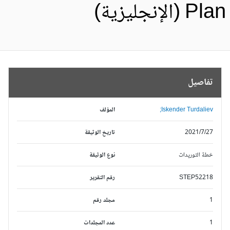
Pl (الإنجليزية)
تفاصيل
Iskender Turdaliev;
المؤلف
2021/7/27
تاريخ الوثيقة
خطة التوريدات
نوع الوثيقة
STEP52218
رقم التقرير
1
مجلد رقم
1
عدد المجلدات