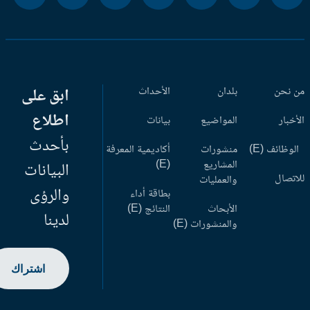
 نحن
بلدان
الأحداث
ابق على
اطلاع
أخبار
المواضيع
بيانات
بأحدث
وظائف (E)
منشورات
أكاديمية المعرفة
المشاريع
(E)
البيانات
اتصال
والعمليات
والرؤى
بطاقة أداء
الأبحاث
النتائج (E)
لدينا
والمنشورات (E)
اشتراك