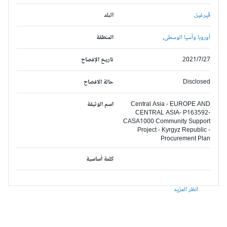
قيرغيز,
البلد
أوروبا وآسيا الوسطى,
المنطقة
2021/7/27
تاريخ الإفصاح
Disclosed
حالة الافصاح
Central Asia - EUROPE AND
اسم الوثيقة
CENTRAL ASIA- P163592-
CASA1000 Community Support
Project - Kyrgyz Republic -
Procurement Plan
كلمة أساسية
انظر المزيد