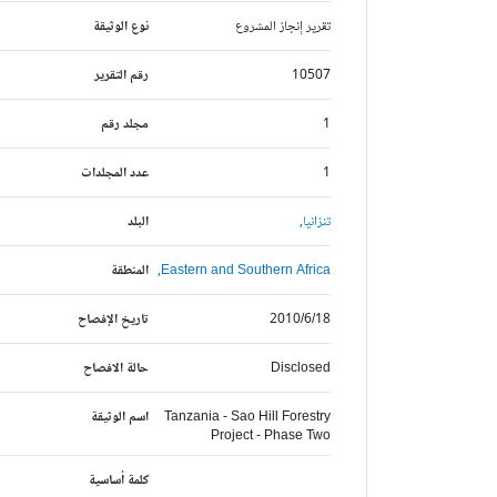
تقرير إنجاز المشروع
نوع الوثيقة
10507
رقم التقرير
1
مجلد رقم
1
عدد المجلدات
تنزانيا,
البلد
Eastern and Southern Africa,
المنطقة
2010/6/18
تاريخ الإفصاح
Disclosed
حالة الافصاح
Tanzania - Sao Hill Forestry
اسم الوثيقة
Project - Phase Two
كلمة أساسية