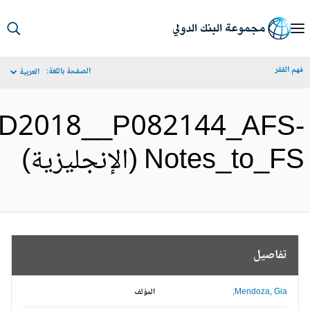
الصفحة باللغة:
العربية
DSWD2018__P082144_
N (الإنجليزية)
Me
المؤلف