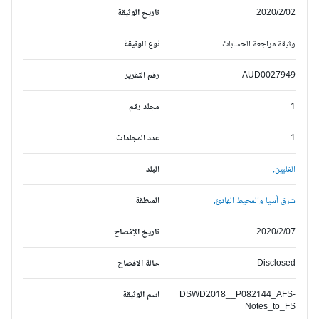
تاريخ الوثيقة
لحسابات
نوع الوثيقة
A
رقم التقرير
مجلد رقم
عدد المجلدات
البلد
يط الهادئ,
المنطقة
تاريخ الإفصاح
حالة الافصاح
DSWD2018__P08
اسم الوثيقة
N