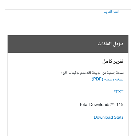
د
لفات
مل
ن الوثيقة (قد تضم توقيعات، الخ)
PD)
Total Download
Downlo