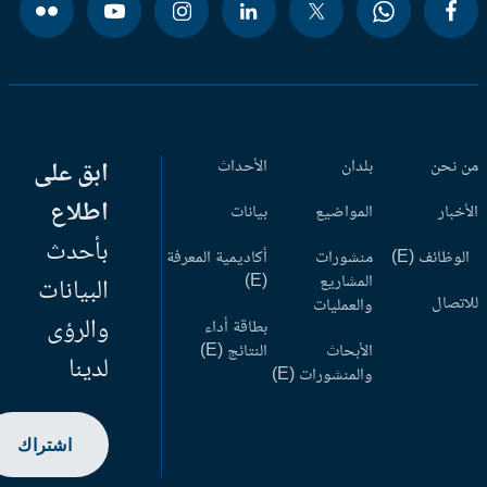
بلدان
الأحداث
ابق على
اطلاع
المواضيع
بيانات
بأحدث
منشورات
أكاديمية المعرفة
المشاريع
(E)
البيانات
والعمليات
والرؤى
بطاقة أداء
الأبحاث
النتائج (E)
لدينا
والمنشورات (E)
اشتراك